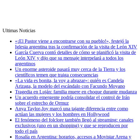
Ultimas Noticias
«¡El Pastor viene a encontrarse con su pueblo!», festejó la
Iglesia argentina tras la confirmación de la visita de León XIV
García Cuerva contó detalles de cómo se planificó la visita de
León XIV y dijo que su mensaje interpelará a todos los
argentinos
Un enorme asteroide pasará muy cerca de la Tierra y los
científicos temen que traiga consecuencias
«La vida es bonita, la voy a abrazar»: quién es Candela
Arizaga, la modelo del escándalo con Facundo Moyano
Tragedia en Luján: familia muere en choque durante mudanza
Un acuerdo emergente podría consolidar el control de Irán
sobre el estrecho de Ormuz
Anya Taylor-Joy marcó una tajante diferencia entre como
actúan las mujeres y los hombres en Hollywood
El fenómeno del folclore también llegó al streaming: canales
exclusivos (uno en un shopping) y que se reproducen por
todo el país
Rosalía en Argentina: horarios, accesos a Movistar Arena y