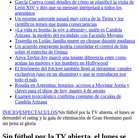
García Cuerva contó detalles de cómo se planificó la visita de
León XIV y dijo que su mensaje interpelará a todos los
argentinos
Un enorme asteroide pasará muy cerca de la Tierra y los
científicos temen que traiga consecuencias
«La vida es bonita, la voy a abrazar»: quién es Candela
Arizaga, la modelo del escándalo con Facundo Moyano
Tragedia en Luján: familia muere en choque durante mudanza
Un acuerdo emergente podría consolidar el control de Irán
sobre el estrecho de Ormuz
Anya Taylor-Joy marcó una tajante diferencia entre como
actúan las mujeres y los hombres en Hollywood
El fenómeno del folclore también llegó al streaming: canales
exclusivos (uno en un shopping) y que se reproducen por
todo el país
Rosalía en Argentina: horarios, accesos a Movistar Arena y
claves para el show de hoy, martes 4 de agosto
Examen toxicológico confirma consumo de cocaína de
Candela Arizaga
INICIO
/
ESPECTACULOS
/
Sin fútbol por la TV abierta, el lunes se
derrumbó el rating y la gala de eliminación de Gran Hermano pasó
sin pena ni gloria
Sin fútbol por la TV abierta, el lunes se