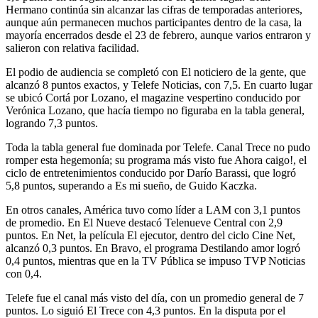
Hermano continúa sin alcanzar las cifras de temporadas anteriores,
aunque aún permanecen muchos participantes dentro de la casa, la
mayoría encerrados desde el 23 de febrero, aunque varios entraron y
salieron con relativa facilidad.
El podio de audiencia se completó con El noticiero de la gente, que
alcanzó 8 puntos exactos, y Telefe Noticias, con 7,5. En cuarto lugar
se ubicó Cortá por Lozano, el magazine vespertino conducido por
Verónica Lozano, que hacía tiempo no figuraba en la tabla general,
logrando 7,3 puntos.
Toda la tabla general fue dominada por Telefe. Canal Trece no pudo
romper esta hegemonía; su programa más visto fue Ahora caigo!, el
ciclo de entretenimientos conducido por Darío Barassi, que logró
5,8 puntos, superando a Es mi sueño, de Guido Kaczka.
En otros canales, América tuvo como líder a LAM con 3,1 puntos
de promedio. En El Nueve destacó Telenueve Central con 2,9
puntos. En Net, la película El ejecutor, dentro del ciclo Cine Net,
alcanzó 0,3 puntos. En Bravo, el programa Destilando amor logró
0,4 puntos, mientras que en la TV Pública se impuso TVP Noticias
con 0,4.
Telefe fue el canal más visto del día, con un promedio general de 7
puntos. Lo siguió El Trece con 4,3 puntos. En la disputa por el