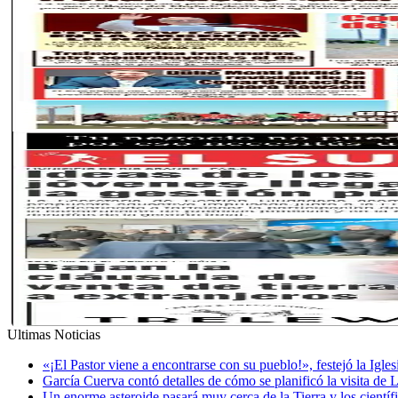
Ultimas Noticias
«¡El Pastor viene a encontrarse con su pueblo!», festejó la Igle
García Cuerva contó detalles de cómo se planificó la visita de 
Un enorme asteroide pasará muy cerca de la Tierra y los cientí