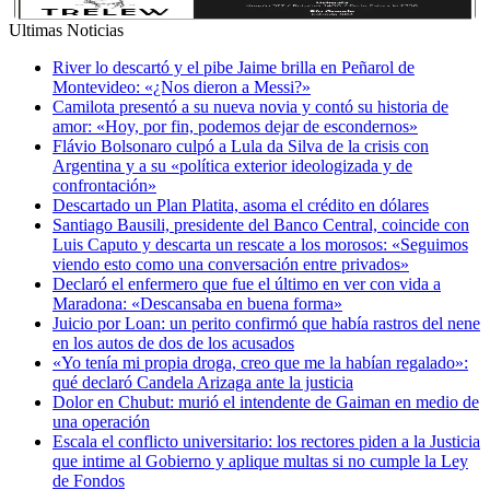
Ultimas Noticias
River lo descartó y el pibe Jaime brilla en Peñarol de
Montevideo: «¿Nos dieron a Messi?»
Camilota presentó a su nueva novia y contó su historia de
amor: «Hoy, por fin, podemos dejar de escondernos»
Flávio Bolsonaro culpó a Lula da Silva de la crisis con
Argentina y a su «política exterior ideologizada y de
confrontación»
Descartado un Plan Platita, asoma el crédito en dólares
Santiago Bausili, presidente del Banco Central, coincide con
Luis Caputo y descarta un rescate a los morosos: «Seguimos
viendo esto como una conversación entre privados»
Declaró el enfermero que fue el último en ver con vida a
Maradona: «Descansaba en buena forma»
Juicio por Loan: un perito confirmó que había rastros del nene
en los autos de dos de los acusados
«Yo tenía mi propia droga, creo que me la habían regalado»:
qué declaró Candela Arizaga ante la justicia
Dolor en Chubut: murió el intendente de Gaiman en medio de
una operación
Escala el conflicto universitario: los rectores piden a la Justicia
que intime al Gobierno y aplique multas si no cumple la Ley
de Fondos