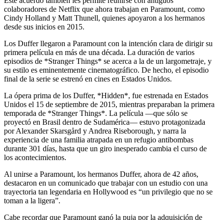
Este acuerdo también les permite reunirse con antiguos
colaboradores de Netflix que ahora trabajan en Paramount, como
Cindy Holland y Matt Thunell, quienes apoyaron a los hermanos
desde sus inicios en 2015.
Los Duffer llegaron a Paramount con la intención clara de dirigir su
primera película en más de una década. La duración de varios
episodios de *Stranger Things* se acerca a la de un largometraje, y
su estilo es eminentemente cinematográfico. De hecho, el episodio
final de la serie se estrenó en cines en Estados Unidos.
La ópera prima de los Duffer, *Hidden*, fue estrenada en Estados
Unidos el 15 de septiembre de 2015, mientras preparaban la primera
temporada de *Stranger Things*. La película —que sólo se
proyectó en Brasil dentro de Sudamérica— estuvo protagonizada
por Alexander Skarsgård y Andrea Riseborough, y narra la
experiencia de una familia atrapada en un refugio antibombas
durante 301 días, hasta que un giro inesperado cambia el curso de
los acontecimientos.
Al unirse a Paramount, los hermanos Duffer, ahora de 42 años,
destacaron en un comunicado que trabajar con un estudio con una
trayectoria tan legendaria en Hollywood es “un privilegio que no se
toman a la ligera”.
Cabe recordar que Paramount ganó la puja por la adquisición de