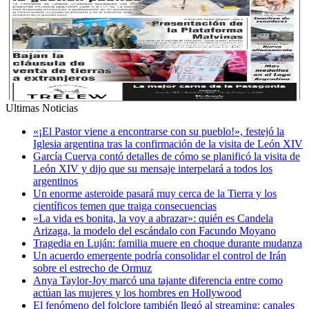
Ultimas Noticias
«¡El Pastor viene a encontrarse con su pueblo!», festejó la
Iglesia argentina tras la confirmación de la visita de León XIV
García Cuerva contó detalles de cómo se planificó la visita de
León XIV y dijo que su mensaje interpelará a todos los
argentinos
Un enorme asteroide pasará muy cerca de la Tierra y los
científicos temen que traiga consecuencias
«La vida es bonita, la voy a abrazar»: quién es Candela
Arizaga, la modelo del escándalo con Facundo Moyano
Tragedia en Luján: familia muere en choque durante mudanza
Un acuerdo emergente podría consolidar el control de Irán
sobre el estrecho de Ormuz
Anya Taylor-Joy marcó una tajante diferencia entre como
actúan las mujeres y los hombres en Hollywood
El fenómeno del folclore también llegó al streaming: canales