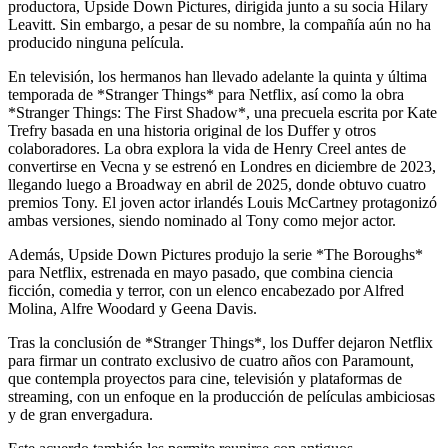
productora, Upside Down Pictures, dirigida junto a su socia Hilary
Leavitt. Sin embargo, a pesar de su nombre, la compañía aún no ha
producido ninguna película.
En televisión, los hermanos han llevado adelante la quinta y última
temporada de *Stranger Things* para Netflix, así como la obra
*Stranger Things: The First Shadow*, una precuela escrita por Kate
Trefry basada en una historia original de los Duffer y otros
colaboradores. La obra explora la vida de Henry Creel antes de
convertirse en Vecna y se estrenó en Londres en diciembre de 2023,
llegando luego a Broadway en abril de 2025, donde obtuvo cuatro
premios Tony. El joven actor irlandés Louis McCartney protagonizó
ambas versiones, siendo nominado al Tony como mejor actor.
Además, Upside Down Pictures produjo la serie *The Boroughs*
para Netflix, estrenada en mayo pasado, que combina ciencia
ficción, comedia y terror, con un elenco encabezado por Alfred
Molina, Alfre Woodard y Geena Davis.
Tras la conclusión de *Stranger Things*, los Duffer dejaron Netflix
para firmar un contrato exclusivo de cuatro años con Paramount,
que contempla proyectos para cine, televisión y plataformas de
streaming, con un enfoque en la producción de películas ambiciosas
y de gran envergadura.