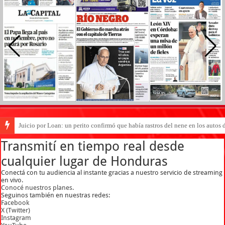
Juicio por Loan: un perito confirmó que había rastros del nene en los autos 
«Yo tenía mi propia droga, creo que me la habían regalado»: qué declaró Can
Transmití en tiempo real desde
cualquier lugar de Honduras
Conectá con tu audiencia al instante gracias a nuestro servicio de streaming
en vivo.
Conocé nuestros planes.
Seguinos también en nuestras redes:
Facebook
X (Twitter)
Instagram