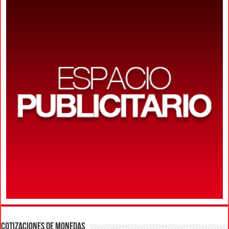
COTIZACIONES DE MONEDAS
Moneda
Compra
Venta
Dólar Oficial +
$ 1470,00
$ 1520,00
Euro
$ 1716,013
$ 1730,123
Real
$ 292,836
$ 292,837
Peso Uruguayo
$ 37,247
$ 37,247
Peso Chileno
$ 1,639
$ 1,639
Actualizado: 06/08/2026 14:00:00