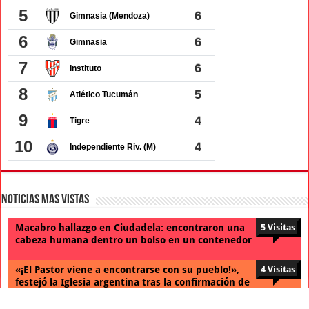
la visita de León XIV
Lo que viene: un documental sobre los peores
4 Visitas
vecinos del mundo, por Netflix, encabeza los
estrenos de la semana en el streaming
Un jubilado fue a hacer las compras en
3 Visitas
helicóptero para evitar el tráfico
La crisis que amenaza el reinado de Gianni
3 Visitas
Infantino en la FIFA: el plan secreto que rompió el
equilibrio de poder en el fútbol mundial
Diseño realizado por
Evolucion Streaming - Servicios Informáticos
© Copyright 2026, TODOS LOS DERECHOS RESERVADOS.