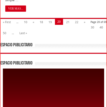
simple …
VER MAS...
20
« First
...
10
«
18
19
21
22
»
Page 20 of 69
30
40
50
...
Last »
ESPACIO PUBLICITARIO
ESPACIO PUBLICITARIO
BUSCANOS EN FACEBOOK
ESPACIO PUBLICITARIO