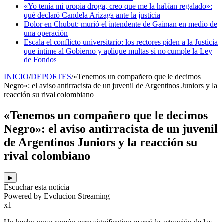
«Yo tenía mi propia droga, creo que me la habían regalado»:
qué declaró Candela Arizaga ante la justicia
Dolor en Chubut: murió el intendente de Gaiman en medio de
una operación
Escala el conflicto universitario: los rectores piden a la Justicia
que intime al Gobierno y aplique multas si no cumple la Ley
de Fondos
INICIO
/
DEPORTES
/
«Tenemos un compañero que le decimos
Negro»: el aviso antirracista de un juvenil de Argentinos Juniors y la
reacción su rival colombiano
«Tenemos un compañero que le decimos
Negro»: el aviso antirracista de un juvenil
de Argentinos Juniors y la reacción su
rival colombiano
▶
Escuchar esta noticia
Powered by Evolucion Streaming
x1
Un hecho poco común pero significativo marcó la actuación de las