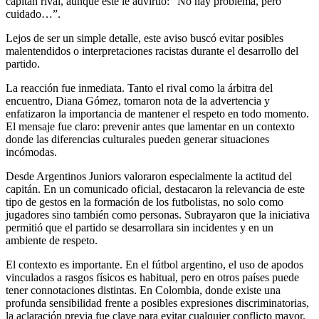
capitán rival, aunque este le advirtió: “No hay problema, pero
cuidado…”.
Lejos de ser un simple detalle, este aviso buscó evitar posibles
malentendidos o interpretaciones racistas durante el desarrollo del
partido.
La reacción fue inmediata. Tanto el rival como la árbitra del
encuentro, Diana Gómez, tomaron nota de la advertencia y
enfatizaron la importancia de mantener el respeto en todo momento.
El mensaje fue claro: prevenir antes que lamentar en un contexto
donde las diferencias culturales pueden generar situaciones
incómodas.
Desde Argentinos Juniors valoraron especialmente la actitud del
capitán. En un comunicado oficial, destacaron la relevancia de este
tipo de gestos en la formación de los futbolistas, no solo como
jugadores sino también como personas. Subrayaron que la iniciativa
permitió que el partido se desarrollara sin incidentes y en un
ambiente de respeto.
El contexto es importante. En el fútbol argentino, el uso de apodos
vinculados a rasgos físicos es habitual, pero en otros países puede
tener connotaciones distintas. En Colombia, donde existe una
profunda sensibilidad frente a posibles expresiones discriminatorias,
la aclaración previa fue clave para evitar cualquier conflicto mayor.