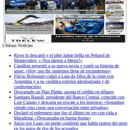
Ultimas Noticias
River lo descartó y el pibe Jaime brilla en Peñarol de
Montevideo: «¿Nos dieron a Messi?»
Camilota presentó a su nueva novia y contó su historia de
amor: «Hoy, por fin, podemos dejar de escondernos»
Flávio Bolsonaro culpó a Lula da Silva de la crisis con
Argentina y a su «política exterior ideologizada y de
confrontación»
Descartado un Plan Platita, asoma el crédito en dólares
Santiago Bausili, presidente del Banco Central, coincide con
Luis Caputo y descarta un rescate a los morosos: «Seguimos
viendo esto como una conversación entre privados»
Declaró el enfermero que fue el último en ver con vida a
Maradona: «Descansaba en buena forma»
Juicio por Loan: un perito confirmó que había rastros del nene
en los autos de dos de los acusados