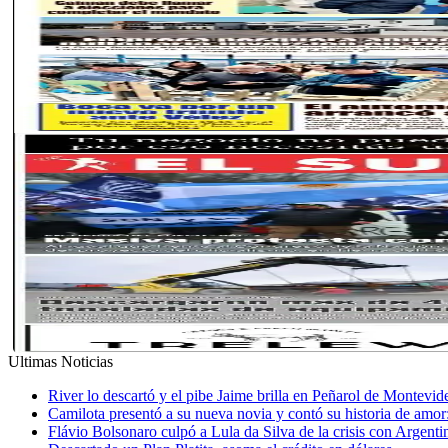
Ultimas Noticias
River lo descartó y el pibe Jaime brilla en Peñarol de Montevi
Camilota presentó a su nueva novia y contó su historia de amo
Flávio Bolsonaro culpó a Lula da Silva de la crisis con Argentin