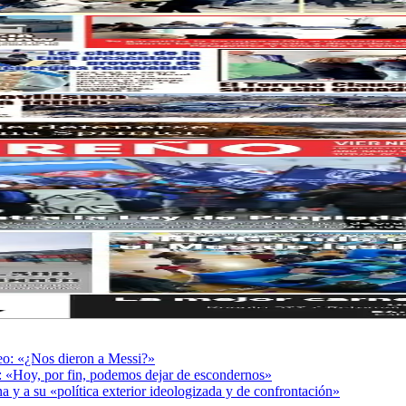
deo: «¿Nos dieron a Messi?»
r: «Hoy, por fin, podemos dejar de escondernos»
a y a su «política exterior ideologizada y de confrontación»