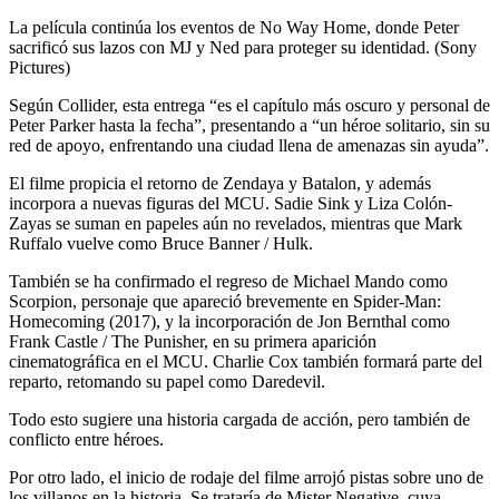
La película continúa los eventos de No Way Home, donde Peter
sacrificó sus lazos con MJ y Ned para proteger su identidad. (Sony
Pictures)
Según Collider, esta entrega “es el capítulo más oscuro y personal de
Peter Parker hasta la fecha”, presentando a “un héroe solitario, sin su
red de apoyo, enfrentando una ciudad llena de amenazas sin ayuda”.
El filme propicia el retorno de Zendaya y Batalon, y además
incorpora a nuevas figuras del MCU. Sadie Sink y Liza Colón-
Zayas se suman en papeles aún no revelados, mientras que Mark
Ruffalo vuelve como Bruce Banner / Hulk.
También se ha confirmado el regreso de Michael Mando como
Scorpion, personaje que apareció brevemente en Spider-Man:
Homecoming (2017), y la incorporación de Jon Bernthal como
Frank Castle / The Punisher, en su primera aparición
cinematográfica en el MCU. Charlie Cox también formará parte del
reparto, retomando su papel como Daredevil.
Todo esto sugiere una historia cargada de acción, pero también de
conflicto entre héroes.
Por otro lado, el inicio de rodaje del filme arrojó pistas sobre uno de
los villanos en la historia. Se trataría de Mister Negative, cuya