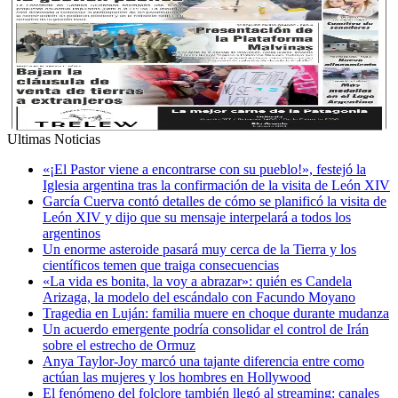
Ultimas Noticias
«¡El Pastor viene a encontrarse con su pueblo!», festejó la
Iglesia argentina tras la confirmación de la visita de León XIV
García Cuerva contó detalles de cómo se planificó la visita de
León XIV y dijo que su mensaje interpelará a todos los
argentinos
Un enorme asteroide pasará muy cerca de la Tierra y los
científicos temen que traiga consecuencias
«La vida es bonita, la voy a abrazar»: quién es Candela
Arizaga, la modelo del escándalo con Facundo Moyano
Tragedia en Luján: familia muere en choque durante mudanza
Un acuerdo emergente podría consolidar el control de Irán
sobre el estrecho de Ormuz
Anya Taylor-Joy marcó una tajante diferencia entre como
actúan las mujeres y los hombres en Hollywood
El fenómeno del folclore también llegó al streaming: canales