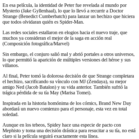
En esa película, la identidad de Peter fue revelada al mundo por
Mysterio (Jake Gyllenhaal), lo que lo llevó a recurrir a Doctor
Strange (Benedict Cumberbatch) para lanzar un hechizo que hiciera
que todos olvidaran quién es Spider-Man.
Las redes sociales estallaron en elogios hacia el nuevo traje, que
muchos ya consideran el mejor de la saga en acción real
(Composición fotográfica/Marvel)
Sin embargo, el conjuro salió mal y abrió portales a otros universos,
lo que permitió la aparición de múltiples versiones del héroe y sus
villanos.
Al final, Peter tomó la dolorosa decisión de que Strange completara
el hechizo, sacrificando su vínculo con MJ (Zendaya), su mejor
amigo Ned (Jacob Batalon) y su vida anterior. También sufrió la
trágica pérdida de su tía May (Marisa Tomei).
Inspirada en la historia homónima de los cómics, Brand New Day
abordará un nuevo comienzo para el personaje, esta vez en total
soledad.
Aunque en los tebeos, Spidey hace una especie de pacto con
Mephisto y toma una decisión drástica para resucitar a su tía, no está
claro si la película seguirá exactamente esta línea.