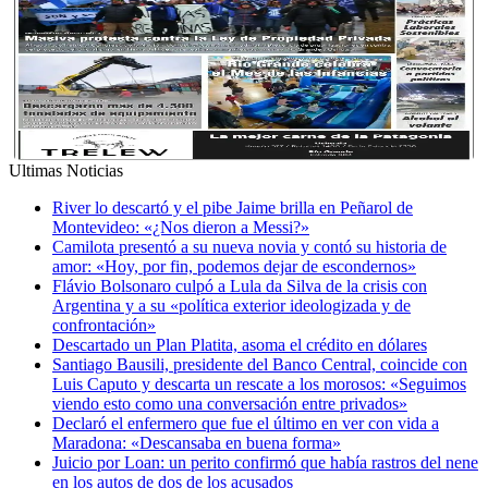
Ultimas Noticias
River lo descartó y el pibe Jaime brilla en Peñarol de
Montevideo: «¿Nos dieron a Messi?»
Camilota presentó a su nueva novia y contó su historia de
amor: «Hoy, por fin, podemos dejar de escondernos»
Flávio Bolsonaro culpó a Lula da Silva de la crisis con
Argentina y a su «política exterior ideologizada y de
confrontación»
Descartado un Plan Platita, asoma el crédito en dólares
Santiago Bausili, presidente del Banco Central, coincide con
Luis Caputo y descarta un rescate a los morosos: «Seguimos
viendo esto como una conversación entre privados»
Declaró el enfermero que fue el último en ver con vida a
Maradona: «Descansaba en buena forma»
Juicio por Loan: un perito confirmó que había rastros del nene
en los autos de dos de los acusados