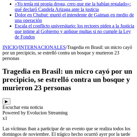
«Yo tenía mi propia droga, creo que me la habían regalado»:
qué declaró Candela Arizaga ante la justicia
Dolor en Chubut: murió el intendente de Gaiman en medio de
una operación
Escala el conflicto universitario: los rectores piden a la Justicia
que intime al Gobierno y aplique multas si no cumple la Ley
de Fondos
INICIO
/
INTERNACIONALES
/
Tragedia en Brasil: un micro cayó
por un precipicio, se estrelló contra un bosque y murieron 23
personas
Tragedia en Brasil: un micro cayó por un
precipicio, se estrelló contra un bosque y
murieron 23 personas
▶
Escuchar esta noticia
Powered by Evolucion Streaming
x1
Las víctimas iban a participar de un evento que se realiza todos los
domingos de noviembre. El trágico hecho ocurrió ayer por la tarde