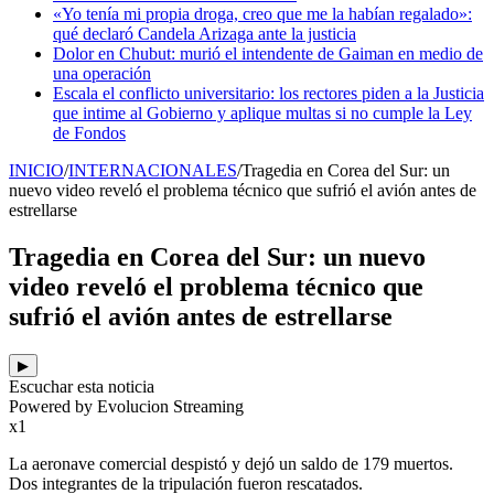
«Yo tenía mi propia droga, creo que me la habían regalado»:
qué declaró Candela Arizaga ante la justicia
Dolor en Chubut: murió el intendente de Gaiman en medio de
una operación
Escala el conflicto universitario: los rectores piden a la Justicia
que intime al Gobierno y aplique multas si no cumple la Ley
de Fondos
INICIO
/
INTERNACIONALES
/
Tragedia en Corea del Sur: un
nuevo video reveló el problema técnico que sufrió el avión antes de
estrellarse
Tragedia en Corea del Sur: un nuevo
video reveló el problema técnico que
sufrió el avión antes de estrellarse
▶
Escuchar esta noticia
Powered by Evolucion Streaming
x1
La aeronave comercial despistó y dejó un saldo de 179 muertos.
Dos integrantes de la tripulación fueron rescatados.