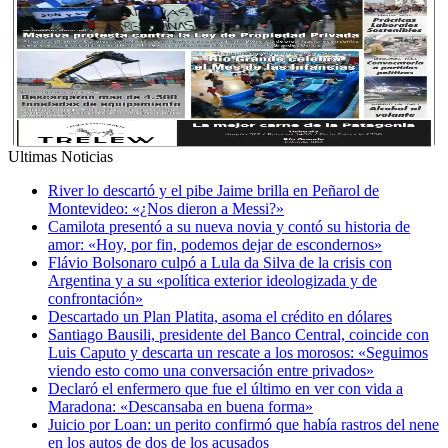
Ultimas Noticias
River lo descartó y el pibe Jaime brilla en Peñarol de
Montevideo: «¿Nos dieron a Messi?»
Camilota presentó a su nueva novia y contó su historia de
amor: «Hoy, por fin, podemos dejar de escondernos»
Flávio Bolsonaro culpó a Lula da Silva de la crisis con
Argentina y a su «política exterior ideologizada y de
confrontación»
Descartado un Plan Platita, asoma el crédito en dólares
Santiago Bausili, presidente del Banco Central, coincide con
Luis Caputo y descarta un rescate a los morosos: «Seguimos
viendo esto como una conversación entre privados»
Declaró el enfermero que fue el último en ver con vida a
Maradona: «Descansaba en buena forma»
Juicio por Loan: un perito confirmó que había rastros del nene
en los autos de dos de los acusados