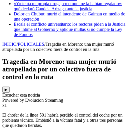
«Yo tenía mi propia droga, creo que me la habían regalado»:
qué declaró Candela Arizaga ante la justicia
Dolor en Chubut: murió el intendente de Gaiman en medio de
una operación
Escala el conflicto universitario: los rectores piden a la Justicia
que intime al Gobierno y aplique multas si no cumple la Ley
de Fondos
INICIO
/
POLICIALES
/
Tragedia en Moreno: una mujer murió
atropellada por un colectivo fuera de control en la ruta
Tragedia en Moreno: una mujer murió
atropellada por un colectivo fuera de
control en la ruta
▶
Escuchar esta noticia
Powered by Evolucion Streaming
x1
El chofer de la línea 501 habría perdido el control del coche por un
problema técnico. Embistió a la víctima fatal y a otras tres personas
que quedaron heridas.