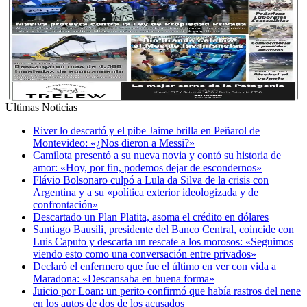
Ultimas Noticias
River lo descartó y el pibe Jaime brilla en Peñarol de
Montevideo: «¿Nos dieron a Messi?»
Camilota presentó a su nueva novia y contó su historia de
amor: «Hoy, por fin, podemos dejar de escondernos»
Flávio Bolsonaro culpó a Lula da Silva de la crisis con
Argentina y a su «política exterior ideologizada y de
confrontación»
Descartado un Plan Platita, asoma el crédito en dólares
Santiago Bausili, presidente del Banco Central, coincide con
Luis Caputo y descarta un rescate a los morosos: «Seguimos
viendo esto como una conversación entre privados»
Declaró el enfermero que fue el último en ver con vida a
Maradona: «Descansaba en buena forma»
Juicio por Loan: un perito confirmó que había rastros del nene
en los autos de dos de los acusados