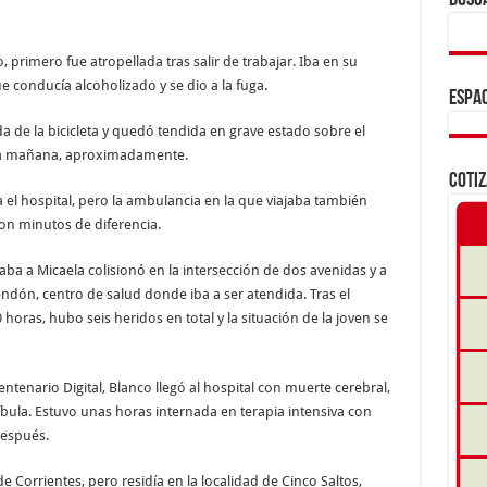
BUSC
, primero fue atropellada tras salir de trabajar. Iba en su
 conducía alcoholizado y se dio a la fuga.
ESPAC
da de la bicicleta y quedó tendida en grave estado sobre el
de la mañana, aproximadamente.
COTI
 el hospital, pero la ambulancia en la que viajaba también
 con minutos de diferencia.
aba a Micaela colisionó en la intersección de dos avenidas y a
endón, centro de salud donde iba a ser atendida. Tras el
 horas, hubo seis heridos en total y la situación de la joven se
ntenario Digital, Blanco llegó al hospital con muerte cerebral,
díbula. Estuvo unas horas internada en terapia intensiva con
después.
e Corrientes, pero residía en la localidad de Cinco Saltos,