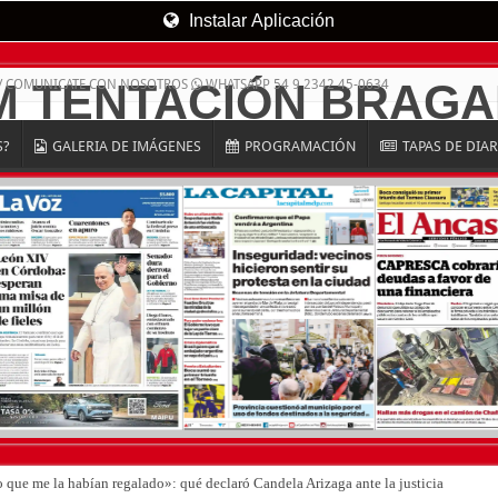
Instalar Aplicación
/ COMUNICATE CON NOSOTROS
WHATSAPP 54 9 2342 45-0634
S?
GALERIA DE IMÁGENES
PROGRAMACIÓN
TAPAS DE DIA
o que me la habían regalado»: qué declaró Candela Arizaga ante la justicia