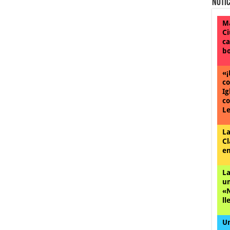
Notic
Ma
Ci
ca
bo
«¡
co
Ig
co
Le
La
Cl
en
La
un
«N
ll
Un