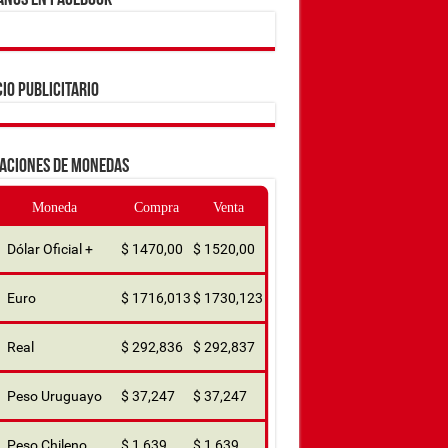
ANOS EN FACEBOOK
IO PUBLICITARIO
ZACIONES DE MONEDAS
Moneda
Compra
Venta
Dólar Oficial +
$ 1470,00
$ 1520,00
Euro
$ 1716,013
$ 1730,123
Real
$ 292,836
$ 292,837
Peso Uruguayo
$ 37,247
$ 37,247
Peso Chileno
$ 1,639
$ 1,639