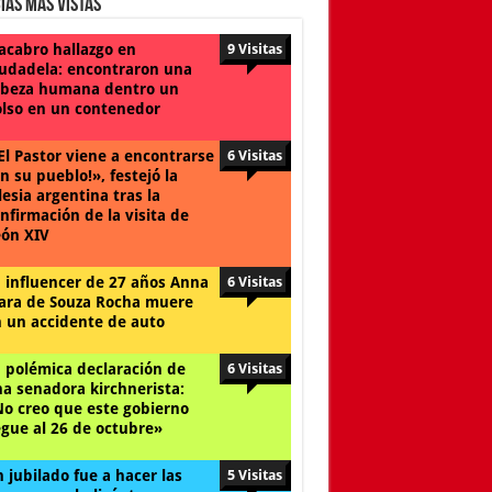
ias Mas Vistas
cabro hallazgo en
9 Visitas
udadela: encontraron una
beza humana dentro un
lso en un contenedor
El Pastor viene a encontrarse
6 Visitas
n su pueblo!», festejó la
lesia argentina tras la
nfirmación de la visita de
ón XIV
 influencer de 27 años Anna
6 Visitas
ara de Souza Rocha muere
 un accidente de auto
 polémica declaración de
6 Visitas
a senadora kirchnerista:
o creo que este gobierno
egue al 26 de octubre»
 jubilado fue a hacer las
5 Visitas