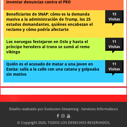
inventar denuncias contra el PRO
Beneficiarios de SNAP: cómo es la demanda
13
masiva a la administración de Trump, los 25
Visitas
estados demandantes, quiénes encabezan el
reclamo y cómo podría afectarte
Los noruegos festejaron en Oslo y hasta el
11
príncipe heredero al trono se sumó al remo
Visitas
vikingo
Quién es el acusado de matar a una joven en
11
Ezeiza: salía a la calle con una catana y golpeaba
Visitas
sin motivo
Diseño realizado por
Evolucion Streaming - Servicios Informáticos
© Copyright 2026, TODOS LOS DERECHOS RESERVADOS.