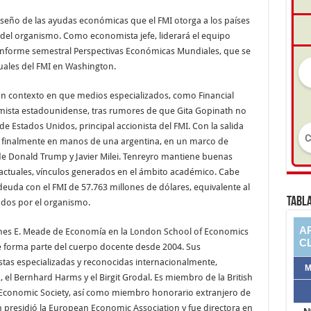
iseño de las ayudas económicas que el FMI otorga a los países
a del organismo. Como economista jefe, liderará el equipo
al informe semestral Perspectivas Económicas Mundiales, que se
uales del FMI en Washington.
un contexto en que medios especializados, como Financial
mista estadounidense, tras rumores de que Gita Gopinath no
e Estados Unidos, principal accionista del FMI. Con la salida
 finalmente en manos de una argentina, en un marco de
de Donald Trump y Javier Milei. Tenreyro mantiene buenas
actuales, vínculos generados en el ámbito académico. Cabe
uda con el FMI de 57.763 millones de dólares, equivalente al
TABLA
ados por el organismo.
ames E. Meade de Economía en la London School of Economics
e forma parte del cuerpo docente desde 2004. Sus
stas especializadas y reconocidas internacionalmente,
el Bernhard Harms y el Birgit Grodal. Es miembro de la British
l Economic Society, así como miembro honorario extranjero de
presidió la European Economic Association y fue directora en