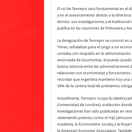
El rol de Tenreyro será fundamental en el d
y en el asesoramiento directo a la director
técnico, sus investigaciones y el tradicion
publica en las reuniones de Primavera y An
La designación de Tenreyro se conoció en 
Times, señalaban para el cargo a un econo
contaba con respaldo en la administración d
anunciada de Gourinchas, el puesto quedó
buena sintonía entre las administraciones 
relaciones con economistas y funcionarios 
recordar que Argentina mantiene hoy una de
34% de la cartera total de préstamos otorg
Actualmente, Tenreyro ocupa la cátedra J
(Universidad de Londres), institución dond
investigaciones han sido publicadas en revi
obteniendo premios como el Yrjö Jahnsson, 
Academy, la Econometric Society y la Roya
la American Economic Association. También 