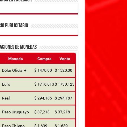
ANOS EN FACEBOOK
IO PUBLICITARIO
ZACIONES DE MONEDAS
Moneda
Compra
Venta
Dólar Oficial +
$ 1470,00
$ 1520,00
Euro
$ 1716,013
$ 1730,123
Real
$ 294,185
$ 294,187
Peso Uruguayo
$ 37,218
$ 37,218
Peso Chileno
$ 1,639
$ 1,639