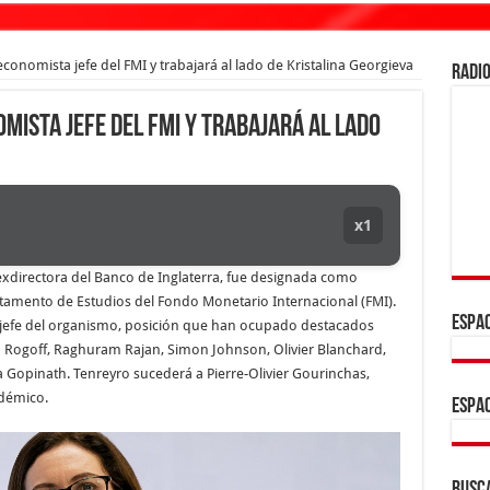
economista jefe del FMI y trabajará al lado de Kristalina Georgieva
RADIO
mista jefe del FMI y trabajará al lado
x1
exdirectora del Banco de Inglaterra, fue designada como
tamento de Estudios del Fondo Monetario Internacional (FMI).
ESPAC
a jefe del organismo, posición que han ocupado destacados
 Rogoff, Raghuram Rajan, Simon Johnson, Olivier Blanchard,
a Gopinath. Tenreyro sucederá a Pierre-Olivier Gourinchas,
adémico.
ESPAC