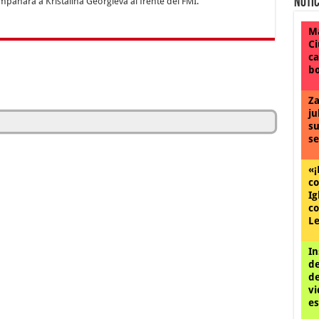
pañará a Kristalina Georgieva al frente del FMI.
Notic
Ma
Ci
ca
bo
Za
ju
su
se
«¡
co
Ig
co
Le
In
de
de
vi
es