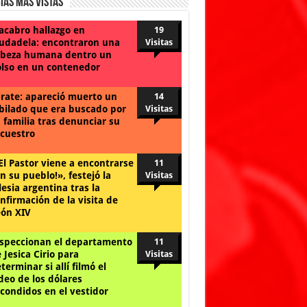
ias Mas Vistas
cabro hallazgo en
19
udadela: encontraron una
Visitas
beza humana dentro un
lso en un contenedor
rate: apareció muerto un
14
bilado que era buscado por
Visitas
 familia tras denunciar su
cuestro
El Pastor viene a encontrarse
11
n su pueblo!», festejó la
Visitas
lesia argentina tras la
nfirmación de la visita de
ón XIV
speccionan el departamento
11
 Jesica Cirio para
Visitas
terminar si allí filmó el
deo de los dólares
condidos en el vestidor