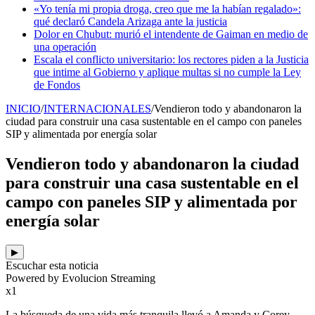
«Yo tenía mi propia droga, creo que me la habían regalado»:
qué declaró Candela Arizaga ante la justicia
Dolor en Chubut: murió el intendente de Gaiman en medio de
una operación
Escala el conflicto universitario: los rectores piden a la Justicia
que intime al Gobierno y aplique multas si no cumple la Ley
de Fondos
INICIO
/
INTERNACIONALES
/
Vendieron todo y abandonaron la
ciudad para construir una casa sustentable en el campo con paneles
SIP y alimentada por energía solar
Vendieron todo y abandonaron la ciudad
para construir una casa sustentable en el
campo con paneles SIP y alimentada por
energía solar
▶
Escuchar esta noticia
Powered by Evolucion Streaming
x1
La búsqueda de una vida más tranquila llevó a Amanda y Corey