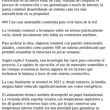
convertirse en un nuevo estilo de vida. Además de compartir el
proceso de construcción y sus aprendizajes a través de internet, la
pareja continuó desarrollando un sistema cada vez más
autosuficiente en su propiedad.
### Una casa sustentable construida para vivir fuera de la red
La vivienda comenzó a levantarse sobre un terreno prácticamente
vacío, donde inicialmente solo había un contenedor marítimo.
Para acelerar la obra, eligieron construir con paneles estructurales
aislados, conocidos como paneles SIP, un sistema prefabricado que
permitió ensamblar la estructura en pocas semanas.
Según explicó Amanda, esta tecnología fue clave para concretar el
proyecto. La rapidez de ejecución, el uso de materiales sostenibles y
las ventajas económicas fueron algunos de los factores que
inclinaron la balanza a favor de este sistema constructivo.
La casa finalmente se terminó en 2021 y, desde entonces, la familia
asegura haber reducido significativamente sus costos energéticos.
El aislamiento térmico también desempeñó un papel fundamental.
La vivienda debía soportar veranos con temperaturas superiores a
los 40 grados e inviernos bajo cero, por lo que conservar una
temperatura interior estable era una prioridad para garantizar su