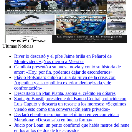
Ultimas Noticias
River lo descartó y el pibe Jaime brilla en Peñarol de
Montevideo: «¿Nos dieron a Messi?»
Camilota presentó a su nueva novia y contó su historia de
amor: «Hoy, por fin, podemos dejar de escondernos»
Flávio Bolsonaro culpó a Lula da Silva de la crisis con
Argentina y a su «política exterior ideologizada y de
confrontación»
Descartado un Plan Platita, asoma el crédito en dólares
Santiago Bausili, presidente del Banco Central, coincide con
Luis Caputo y descarta un rescate a los morosos: «Seguimos
viendo esto como una conversación entre privados»
Declaró el enfermero que fue el último en ver con vida a
Maradona: «Descansaba en buena forma»
Juicio por Loan: un perito confirmó que había rastros del nene
en los autos de dos de los acusados