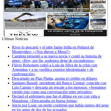
Ultimas Noticias
River lo descartó y el pibe Jaime brilla en Peñarol de
Montevideo: «¿Nos dieron a Messi?»
Camilota presentó a su nueva novia y contó su historia de
amor: «Hoy, por fin, podemos dejar de escondernos»
Flávio Bolsonaro culpó a Lula da Silva de la crisis con
Argentina y a su «política exterior ideologizada y de
confrontación»
Descartado un Plan Platita, asoma el crédito en dólares
Santiago Bausili, presidente del Banco Central, coincide con
Luis Caputo y descarta un rescate a los morosos: «Seguimos
viendo esto como una conversación entre privados»
Declaró el enfermero que fue el último en ver con vida a
Maradona: «Descansaba en buena forma»
Juicio por Loan: un perito confirmó que había rastros del nene
en los autos de dos de los acusados