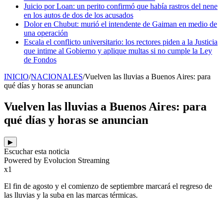
Juicio por Loan: un perito confirmó que había rastros del nene
en los autos de dos de los acusados
Dolor en Chubut: murió el intendente de Gaiman en medio de
una operación
Escala el conflicto universitario: los rectores piden a la Justicia
que intime al Gobierno y aplique multas si no cumple la Ley
de Fondos
INICIO
/
NACIONALES
/
Vuelven las lluvias a Buenos Aires: para
qué días y horas se anuncian
Vuelven las lluvias a Buenos Aires: para
qué días y horas se anuncian
▶
Escuchar esta noticia
Powered by Evolucion Streaming
x1
El fin de agosto y el comienzo de septiembre marcará el regreso de
las lluvias y la suba en las marcas térmicas.