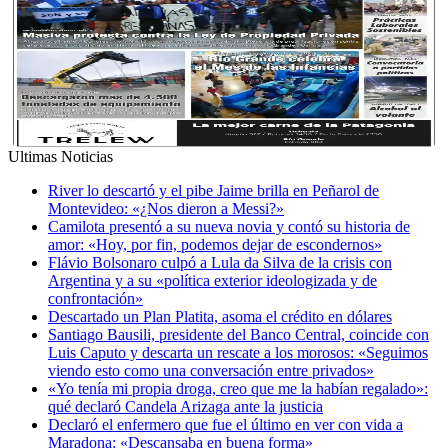
Ultimas Noticias
River lo descartó y el pibe Jaime brilla en Peñarol de
Montevideo: «¿Nos dieron a Messi?»
Camilota presentó a su nueva novia y contó su historia de
amor: «Hoy, por fin, podemos dejar de escondernos»
Flávio Bolsonaro culpó a Lula da Silva de la crisis con
Argentina y a su «política exterior ideologizada y de
confrontación»
Descartado un Plan Platita, asoma el crédito en dólares
Santiago Bausili, presidente del Banco Central, coincide con
Luis Caputo y descarta un rescate a los morosos: «Seguimos
viendo esto como una conversación entre privados»
«Yo tenía mi propia droga, creo que me la habían regalado»:
qué declaró Candela Arizaga ante la justicia
Declaró el enfermero que fue el último en ver con vida a
Maradona: «Descansaba en buena forma»