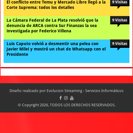
El conflicto entre Temu y Mercado Libre llegó a la
9 Visitas
Corte Suprema: todos los detalles
La Cámara Federal de La Plata resolvió que la
9 Visitas
denuncia de ARCA contra Sur Finanzas la sea
investigada por Federico Villena
Luis Caputo volvió a desmentir una pelea con
9 Visitas
Javier Milei y mostró un chat de Whatsapp con el
Presidente
Diseño realizado por
Evolucion Streaming - Servicios Informáticos
© Copyright 2026, TODOS LOS DERECHOS RESERVADOS.