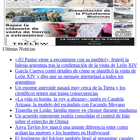
Ultimas Noticias
«¡El Pastor viene a encontrarse con su pueblo!», festejó la
Iglesia argentina tras la confirmación de la visita de León XIV
García Cuerva contó detalles de cómo se planificó la visita de
León XIV y dijo que su mensaje interpelará a todos los
argentinos
Un enorme asteroide pasará muy cerca de la Tierra y los
científicos temen que traiga consecuencias
«La vida es bonita, la voy a abrazar»: quién es Candela
Arizaga, la modelo del escándalo con Facundo Moyano
Tragedia en Luján: familia muere en choque durante mudanza
Un acuerdo emergente podría consolidar el control de Irán
sobre el estrecho de Ormuz
Anya Taylor-Joy marcó una tajante diferencia entre como
actúan las mujeres y los hombres en Hollywood
El fenómeno del folclore también llegó al streaming: canales