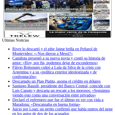
Ultimas Noticias
River lo descartó y el pibe Jaime brilla en Peñarol de
Montevideo: «¿Nos dieron a Messi?»
Camilota presentó a su nueva novia y contó su historia de
amor: «Hoy, por fin, podemos dejar de escondernos»
Flávio Bolsonaro culpó a Lula da Silva de la crisis con
Argentina y a su «política exterior ideologizada y de
confrontación»
Descartado un Plan Platita, asoma el crédito en dólares
Santiago Bausili, presidente del Banco Central, coincide con
Luis Caputo y descarta un rescate a los morosos: «Seguimos
viendo esto como una conversación entre privados»
Declaró el enfermero que fue el último en ver con vida a
Maradona: «Descansaba en buena forma»
Juicio por Loan: un perito confirmó que había rastros del nene
en los autos de dos de los acusados