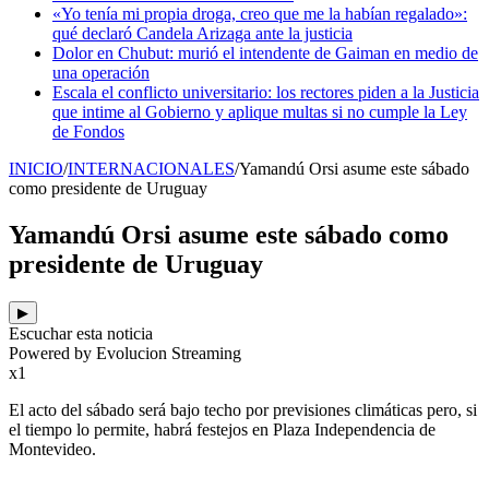
«Yo tenía mi propia droga, creo que me la habían regalado»:
qué declaró Candela Arizaga ante la justicia
Dolor en Chubut: murió el intendente de Gaiman en medio de
una operación
Escala el conflicto universitario: los rectores piden a la Justicia
que intime al Gobierno y aplique multas si no cumple la Ley
de Fondos
INICIO
/
INTERNACIONALES
/
Yamandú Orsi asume este sábado
como presidente de Uruguay
Yamandú Orsi asume este sábado como
presidente de Uruguay
▶
Escuchar esta noticia
Powered by Evolucion Streaming
x1
El acto del sábado será bajo techo por previsiones climáticas pero, si
el tiempo lo permite, habrá festejos en Plaza Independencia de
Montevideo.