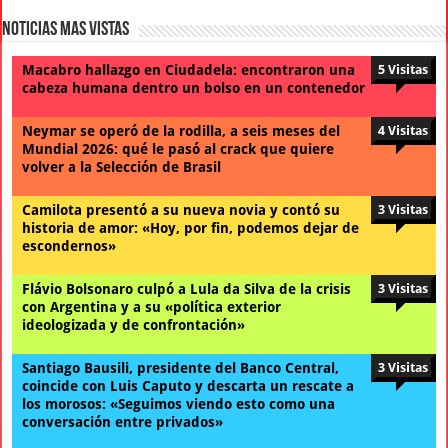
Noticias Mas Vistas
Macabro hallazgo en Ciudadela: encontraron una
5 Visitas
cabeza humana dentro un bolso en un contenedor
Neymar se operó de la rodilla, a seis meses del
4 Visitas
Mundial 2026: qué le pasó al crack que quiere
volver a la Selección de Brasil
Camilota presentó a su nueva novia y contó su
3 Visitas
historia de amor: «Hoy, por fin, podemos dejar de
escondernos»
Flávio Bolsonaro culpó a Lula da Silva de la crisis
3 Visitas
con Argentina y a su «política exterior
ideologizada y de confrontación»
Santiago Bausili, presidente del Banco Central,
3 Visitas
coincide con Luis Caputo y descarta un rescate a
los morosos: «Seguimos viendo esto como una
conversación entre privados»