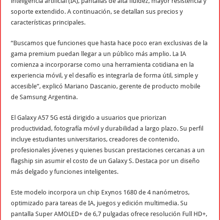
inteligencia artificial (IA), pantallas de alta fluidez, mayor resistencia y
soporte extendido. A continuación, se detallan sus precios y
características principales.
“Buscamos que funciones que hasta hace poco eran exclusivas de la
gama premium puedan llegar a un público más amplio. La IA
comienza a incorporarse como una herramienta cotidiana en la
experiencia móvil, y el desafío es integrarla de forma útil, simple y
accesible”, explicó Mariano Dascanio, gerente de producto mobile
de Samsung Argentina.
El Galaxy A57 5G está dirigido a usuarios que priorizan
productividad, fotografía móvil y durabilidad a largo plazo. Su perfil
incluye estudiantes universitarios, creadores de contenido,
profesionales jóvenes y quienes buscan prestaciones cercanas a un
flagship sin asumir el costo de un Galaxy S. Destaca por un diseño
más delgado y funciones inteligentes.
Este modelo incorpora un chip Exynos 1680 de 4 nanómetros,
optimizado para tareas de IA, juegos y edición multimedia. Su
pantalla Super AMOLED+ de 6,7 pulgadas ofrece resolución Full HD+,