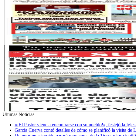
Ultimas Noticias
«¡El Pastor viene a encontrarse con su pueblo!», festejó la Igle
García Cuerva contó detalles de cómo se planificó la visita de 
Un enorme asteroide pasará muy cerca de la Tierra y los cientí