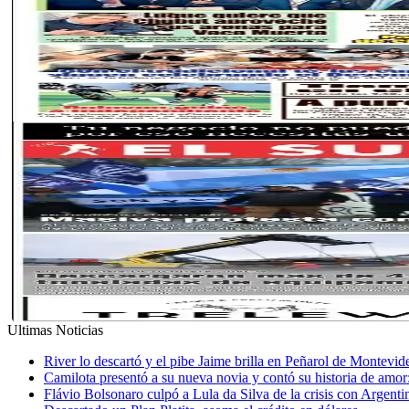
Ultimas Noticias
River lo descartó y el pibe Jaime brilla en Peñarol de Montevi
Camilota presentó a su nueva novia y contó su historia de amo
Flávio Bolsonaro culpó a Lula da Silva de la crisis con Argentin