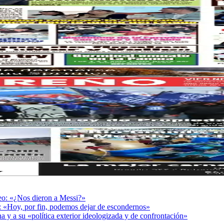
deo: «¿Nos dieron a Messi?»
r: «Hoy, por fin, podemos dejar de escondernos»
a y a su «política exterior ideologizada y de confrontación»