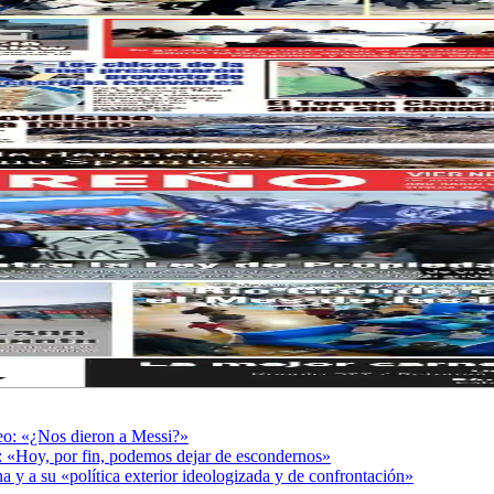
deo: «¿Nos dieron a Messi?»
r: «Hoy, por fin, podemos dejar de escondernos»
a y a su «política exterior ideologizada y de confrontación»