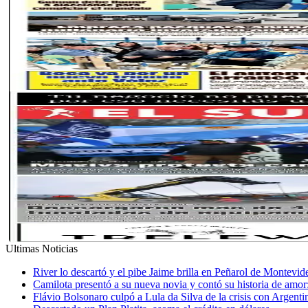
Ultimas Noticias
River lo descartó y el pibe Jaime brilla en Peñarol de Montevi
Camilota presentó a su nueva novia y contó su historia de amo
Flávio Bolsonaro culpó a Lula da Silva de la crisis con Argentin