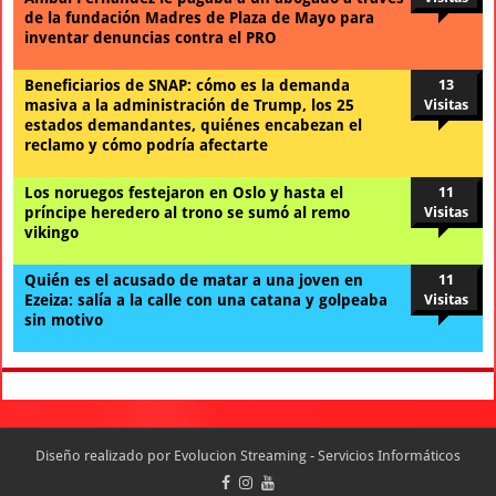
de la fundación Madres de Plaza de Mayo para
inventar denuncias contra el PRO
Beneficiarios de SNAP: cómo es la demanda
13
masiva a la administración de Trump, los 25
Visitas
estados demandantes, quiénes encabezan el
reclamo y cómo podría afectarte
Los noruegos festejaron en Oslo y hasta el
11
príncipe heredero al trono se sumó al remo
Visitas
vikingo
Quién es el acusado de matar a una joven en
11
Ezeiza: salía a la calle con una catana y golpeaba
Visitas
sin motivo
Diseño realizado por
Evolucion Streaming - Servicios Informáticos