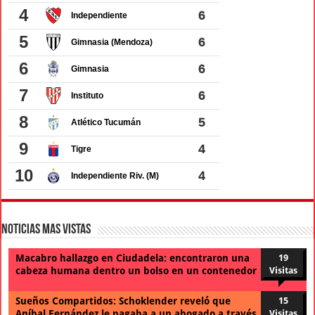
Noticias Mas Vistas
Macabro hallazgo en Ciudadela: encontraron una
19
cabeza humana dentro un bolso en un contenedor
Visitas
Sueños Compartidos: Schoklender reveló que
15
Aníbal Fernández le pagaba a un abogado a través
Visitas