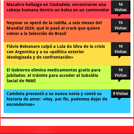
Macabro hallazgo en Ciudadela: encontraron una
16
cabeza humana dentro un bolso en un contenedor
Visitas
Neymar se operó de la rodilla, a seis meses del
15
Mundial 2026: qué le pasó al crack que quiere
Visitas
volver a la Selección de Brasil
Flávio Bolsonaro culpó a Lula da Silva de la crisis
10
con Argentina y a su «política exterior
Visitas
ideologizada y de confrontación»
El Gobierno elimina medicamentos gratis para
10
jubilados: el trámite para acceder al Subsidio
Visitas
Social de PAMI
Camilota presentó a su nueva novia y contó su
9 Visitas
historia de amor: «Hoy, por fin, podemos dejar de
escondernos»