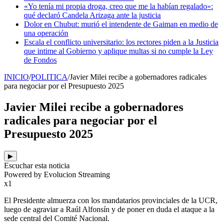
«Yo tenía mi propia droga, creo que me la habían regalado»:
qué declaró Candela Arizaga ante la justicia
Dolor en Chubut: murió el intendente de Gaiman en medio de
una operación
Escala el conflicto universitario: los rectores piden a la Justicia
que intime al Gobierno y aplique multas si no cumple la Ley
de Fondos
INICIO
/
POLITICA
/
Javier Milei recibe a gobernadores radicales
para negociar por el Presupuesto 2025
Javier Milei recibe a gobernadores
radicales para negociar por el
Presupuesto 2025
▶
Escuchar esta noticia
Powered by Evolucion Streaming
x1
El Presidente almuerza con los mandatarios provinciales de la UCR,
luego de agraviar a Raúl Alfonsín y de poner en duda el ataque a la
sede central del Comité Nacional.