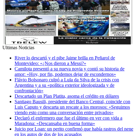
Ultimas Noticias
River lo descartó y el pibe Jaime brilla en Peñarol de
Montevideo: «¿Nos dieron a Messi?»
Camilota presentó a su nueva novia y contó su historia de
amor: «Hoy, por fin, podemos dejar de escondernos»
Flávio Bolsonaro culpó a Lula da Silva de la crisis con
Argentina y a su «política exterior ideologizada y de
confrontación»
Descartado un Plan Platita, asoma el crédito en dólares
Santiago Bausili, presidente del Banco Central, coincide con
Luis Caputo y descarta un rescate a los morosos: «Seguimos
viendo esto como una conversación entre privados»
Declaró el enfermero que fue el último en ver con vida a
Maradona: «Descansaba en buena forma»
Juicio por Loan: un perito confirmó que había rastros del nene
en los autos de dos de los acusados