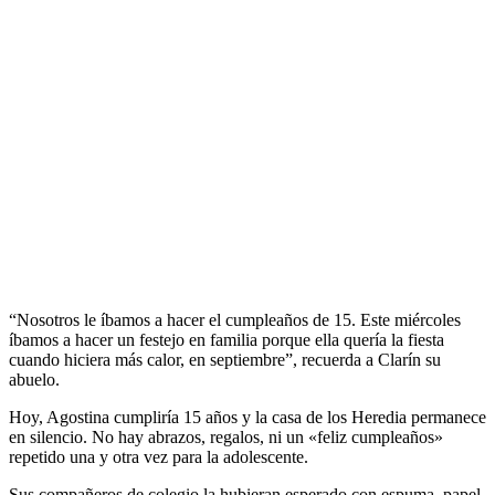
“Nosotros le íbamos a hacer el cumpleaños de 15. Este miércoles
íbamos a hacer un festejo en familia porque ella quería la fiesta
cuando hiciera más calor, en septiembre”, recuerda a Clarín su
abuelo.
Hoy, Agostina cumpliría 15 años y la casa de los Heredia permanece
en silencio. No hay abrazos, regalos, ni un «feliz cumpleaños»
repetido una y otra vez para la adolescente.
Sus compañeros de colegio la hubieran esperado con espuma, papel