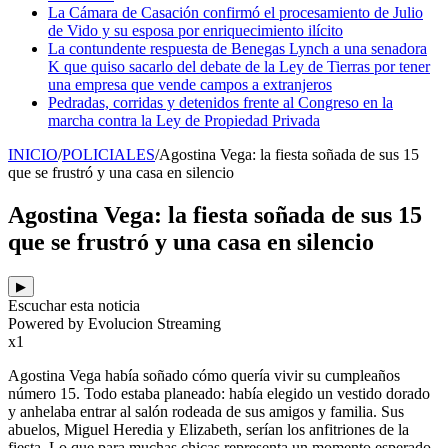
La Cámara de Casación confirmó el procesamiento de Julio
de Vido y su esposa por enriquecimiento ilícito
La contundente respuesta de Benegas Lynch a una senadora
K que quiso sacarlo del debate de la Ley de Tierras por tener
una empresa que vende campos a extranjeros
Pedradas, corridas y detenidos frente al Congreso en la
marcha contra la Ley de Propiedad Privada
INICIO
/
POLICIALES
/
Agostina Vega: la fiesta soñada de sus 15
que se frustró y una casa en silencio
Agostina Vega: la fiesta soñada de sus 15
que se frustró y una casa en silencio
▶
Escuchar esta noticia
Powered by Evolucion Streaming
x1
Agostina Vega había soñado cómo quería vivir su cumpleaños
número 15. Todo estaba planeado: había elegido un vestido dorado
y anhelaba entrar al salón rodeada de sus amigos y familia. Sus
abuelos, Miguel Heredia y Elizabeth, serían los anfitriones de la
fiesta. Lo que para muchas chicas representa un momento esperado