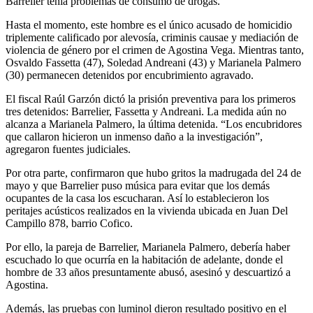
Barrelier tenía problemas de consumo de drogas.
Hasta el momento, este hombre es el único acusado de homicidio
triplemente calificado por alevosía, criminis causae y mediación de
violencia de género por el crimen de Agostina Vega. Mientras tanto,
Osvaldo Fassetta (47), Soledad Andreani (43) y Marianela Palmero
(30) permanecen detenidos por encubrimiento agravado.
El fiscal Raúl Garzón dictó la prisión preventiva para los primeros
tres detenidos: Barrelier, Fassetta y Andreani. La medida aún no
alcanza a Marianela Palmero, la última detenida. “Los encubridores
que callaron hicieron un inmenso daño a la investigación”,
agregaron fuentes judiciales.
Por otra parte, confirmaron que hubo gritos la madrugada del 24 de
mayo y que Barrelier puso música para evitar que los demás
ocupantes de la casa los escucharan. Así lo establecieron los
peritajes acústicos realizados en la vivienda ubicada en Juan Del
Campillo 878, barrio Cofico.
Por ello, la pareja de Barrelier, Marianela Palmero, debería haber
escuchado lo que ocurría en la habitación de adelante, donde el
hombre de 33 años presuntamente abusó, asesinó y descuartizó a
Agostina.
Además, las pruebas con luminol dieron resultado positivo en el