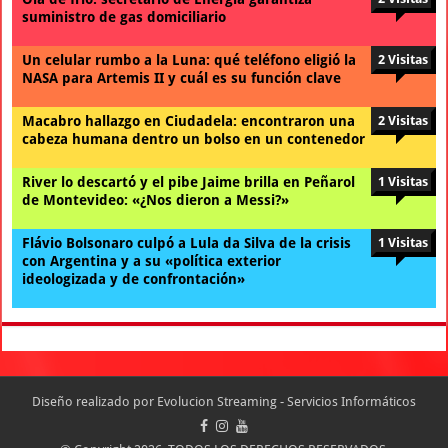
suministro de gas domiciliario
Un celular rumbo a la Luna: qué teléfono eligió la
2 Visitas
NASA para Artemis II y cuál es su función clave
Macabro hallazgo en Ciudadela: encontraron una
2 Visitas
cabeza humana dentro un bolso en un contenedor
River lo descartó y el pibe Jaime brilla en Peñarol
1 Visitas
de Montevideo: «¿Nos dieron a Messi?»
Flávio Bolsonaro culpó a Lula da Silva de la crisis
1 Visitas
con Argentina y a su «política exterior
ideologizada y de confrontación»
Diseño realizado por
Evolucion Streaming - Servicios Informáticos