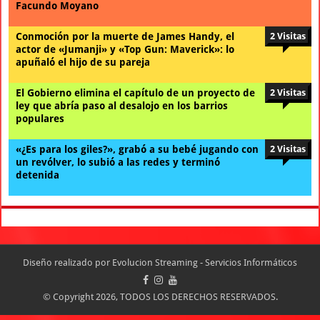
Facundo Moyano
Conmoción por la muerte de James Handy, el
2 Visitas
actor de «Jumanji» y «Top Gun: Maverick»: lo
apuñaló el hijo de su pareja
El Gobierno elimina el capítulo de un proyecto de
2 Visitas
ley que abría paso al desalojo en los barrios
populares
«¿Es para los giles?», grabó a su bebé jugando con
2 Visitas
un revólver, lo subió a las redes y terminó
detenida
Diseño realizado por
Evolucion Streaming - Servicios Informáticos
© Copyright 2026, TODOS LOS DERECHOS RESERVADOS.