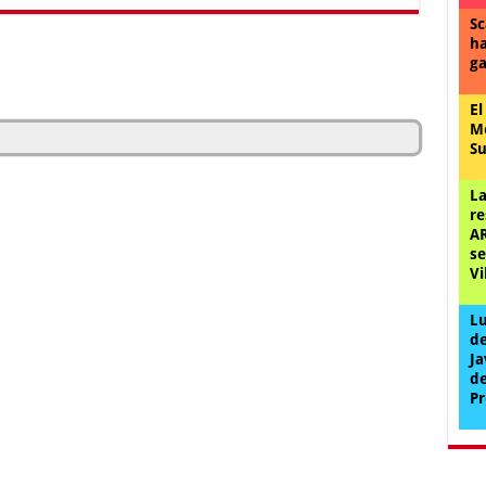
Sc
ha
ga
El
Me
Su
La
re
AR
se
Vi
Lu
de
Ja
de
Pr