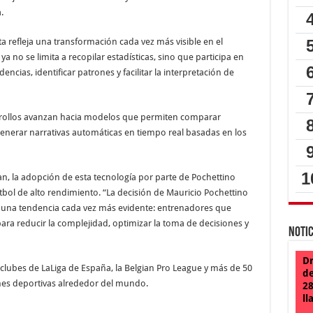
.
 refleja una transformación cada vez más visible en el
l ya no se limita a recopilar estadísticas, sino que participa en
ncias, identificar patrones y facilitar la interpretación de
rrollos avanzan hacia modelos que permiten comparar
generar narrativas automáticas en tiempo real basadas en los
ian, la adopción de esta tecnología por parte de Pochettino
tbol de alto rendimiento. “La decisión de Mauricio Pochettino
a una tendencia cada vez más evidente: entrenadores que
l para reducir la complejidad, optimizar la toma de decisiones y
Notic
Dr
clubes de LaLiga de España, la Belgian Pro League y más de 50
de
nes deportivas alrededor del mundo.
28
ll