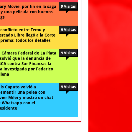
ary Movie: por fin en la saga
9 Visitas
y una película con buenos
gs
 conflicto entre Temu y
9 Visitas
rcado Libre llegó a la Corte
prema: todos los detalles
 Cámara Federal de La Plata
9 Visitas
solvió que la denuncia de
CA contra Sur Finanzas la
a investigada por Federico
llena
is Caputo volvió a
9 Visitas
smentir una pelea con
vier Milei y mostró un chat
 Whatsapp con el
esidente