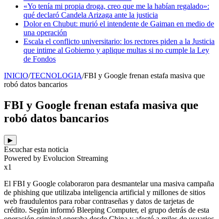
«Yo tenía mi propia droga, creo que me la habían regalado»:
qué declaró Candela Arizaga ante la justicia
Dolor en Chubut: murió el intendente de Gaiman en medio de
una operación
Escala el conflicto universitario: los rectores piden a la Justicia
que intime al Gobierno y aplique multas si no cumple la Ley
de Fondos
INICIO
/
TECNOLOGIA
/
FBI y Google frenan estafa masiva que
robó datos bancarios
FBI y Google frenan estafa masiva que
robó datos bancarios
▶
Escuchar esta noticia
Powered by Evolucion Streaming
x1
El FBI y Google colaboraron para desmantelar una masiva campaña
de phishing que utilizaba inteligencia artificial y millones de sitios
web fraudulentos para robar contraseñas y datos de tarjetas de
crédito. Según informó Bleeping Computer, el grupo detrás de esta
operación criminal operaba desde China y afectó a miles de usuarios